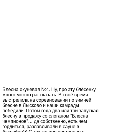
Блесна окуневая №4. Ну, про эту блёсенку
много можно рассказать. В своё время
выстрелила на соревновании по зимней
блесне в Лысково и наши камрады
победили. Потом года два или три запускал
блесну в продажу со слоганом “Блесна
чемпионов”… да собственно, есть чем
гордиться, разлавливали в сауне в
бассейне))) С тех же пор постоянно в