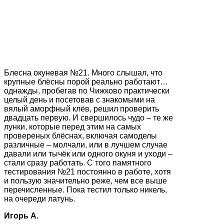
Блесна окуневая №21. Много слышал, что
крупные блёсны порой реально работают…
однажды, пробегав по Чижково практически
целый день и посетовав с знакомыми на
вялый аморфный клёв, решил проверить
двадцать первую. И свершилось чудо – те же
лунки, которые перед этим на самых
провереных блёснах, включая самоделы
различные – молчали, или в лучшем случае
давали или тычёк или одного окуня и уходи –
стали сразу работать. С того памятного
тестирования №21 постоянно в работе, хотя
и пользую значительно реже, чем все выше
перечисленные. Пока тестил только никель,
на очереди латунь.
Игорь А.