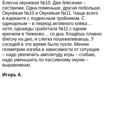
Блесна окуневая №10. Две блёсенки –
сестрички. Одна поменьше, другая побольше.
Окунёвая №10 и Окунёвая №11. Чаще всего
в варианте с подвесным тройником. С
одинарным – в период активного клёва…
хотя, однажды сработала №11 с одним
крючком в Чижково… со дна. Кладёшь плавно
блесну на дно, и слегка пошевеливаешь. У
соседей в это время было тухло. Меняю
геометрию изгиба в зависимости от ситуации
– надо увеличить амплитуду игры – сгибаю,
надо уменьшить по пассивному окуню –
выравниваю.
Игорь А.